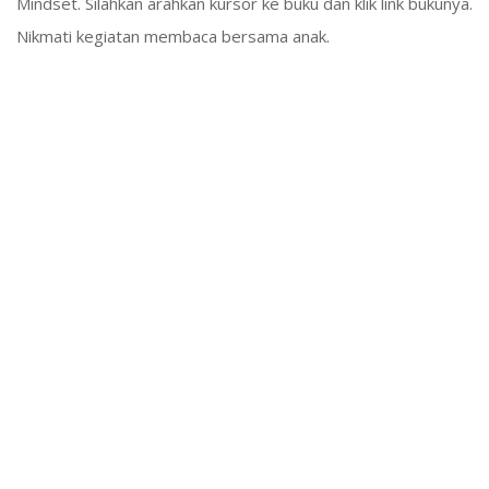
Mindset. Silahkan arahkan kursor ke buku dan klik link bukunya.
Nikmati kegiatan membaca bersama anak.