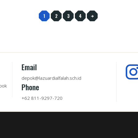
1
2
3
4
Email
depok@lazuardialfalah.sch.id
Phone
pok
+62 811-9297-720