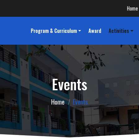
Home
Program & Curriculum
Award
Activities
Events
Home
Events