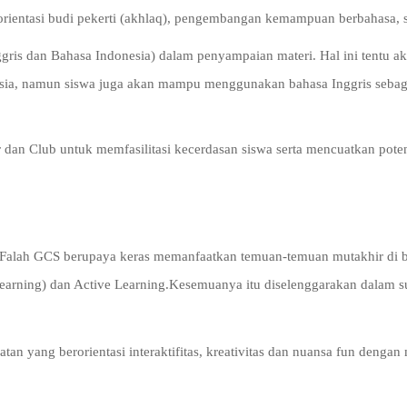
ientasi budi pekerti (akhlaq), pengembangan kemampuan berbahasa, ser
ggris dan Bahasa Indonesia) dalam penyampaian materi. Hal ini tentu
ia, namun siswa juga akan mampu menggunakan bahasa Inggris sebagai 
dan Club untuk memfasilitasi kecerdasan siswa serta mencuatkan poten
alah GCS berupaya keras memanfaatkan temuan-temuan mutakhir di bida
Learning) dan Active Learning.Kesemuanya itu diselenggarakan dalam
tan yang berorientasi interaktifitas, kreativitas dan nuansa fun denga