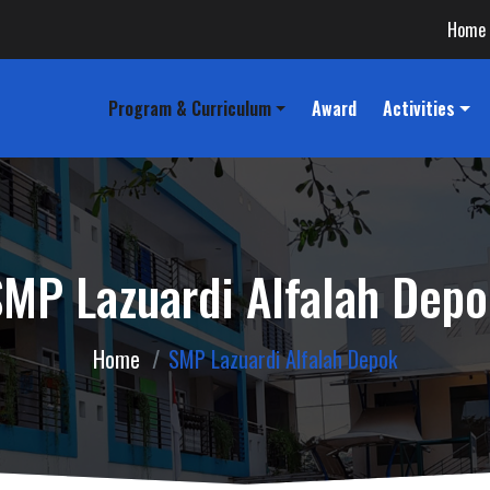
Home
Program & Curriculum
Award
Activities
MP Lazuardi Alfalah Dep
Home
SMP Lazuardi Alfalah Depok