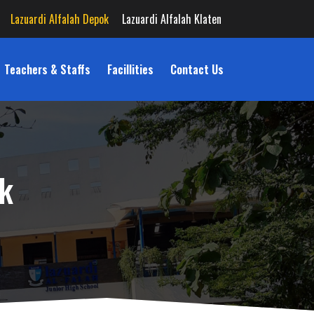
Lazuardi Alfalah Depok
Lazuardi Alfalah Klaten
Teachers & Staffs
Facillities
Contact Us
ok