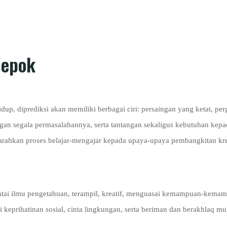
Depok
up, diprediksi akan memiliki berbagai ciri: persaingan yang ketat, pe
ngan segala permasalahannya, serta tantangan sekaligus kebutuhan kep
rahkan proses belajar-mengajar kepada upaya-upaya pembangkitan kre
ai ilmu pengetahuan, terampil, kreatif, menguasai kemampuan-kemampu
ki keprihatinan sosial, cinta lingkungan, serta beriman dan berakhlaq mul