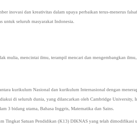
er inovasi dan kreativitas dalam upaya perbaikan terus-menerus falsafa
s untuk seluruh masyarakat Indonesia.
k mulia, mencintai ilmu, terampil mencari dan mengembangkan ilmu, kr
.
tara kurikulum Nasional dan kurikulum Internasional dengan menerap
iakui di seluruh dunia, yang dilancarkan oleh Cambridge University, I
m 3 bidang utama, Bahasa Inggris, Matematika dan Sains.
um Tingkat Satuan Pendidikan (K13) DIKNAS yang telah dimodifikasi 