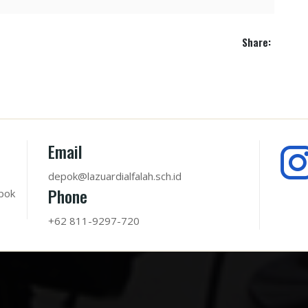
Share:
Email
depok@lazuardialfalah.sch.id
Phone
pok
+62 811-9297-720