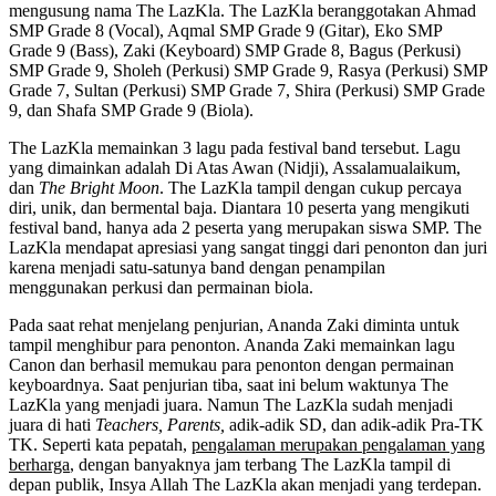
mengusung nama
The LazKla
. The LazKla beranggotakan Ahmad
SMP Grade 8 (Vocal), Aqmal SMP Grade 9 (Gitar), Eko SMP
Grade 9 (Bass), Zaki (Keyboard) SMP Grade 8, Bagus (Perkusi)
SMP Grade 9, Sholeh (Perkusi) SMP Grade 9, Rasya (Perkusi) SMP
Grade 7, Sultan (Perkusi) SMP Grade 7, Shira (Perkusi) SMP Grade
9, dan Shafa SMP Grade 9 (Biola).
The LazKla memainkan 3 lagu pada festival band tersebut. Lagu
yang dimainkan adalah Di Atas Awan (Nidji), Assalamualaikum,
dan
The Bright Moon
. The LazKla tampil dengan cukup percaya
diri, unik, dan bermental baja. Diantara 10 peserta yang mengikuti
festival band, hanya ada 2 peserta yang merupakan siswa SMP. The
LazKla mendapat apresiasi yang sangat tinggi dari penonton dan juri
karena menjadi satu-satunya band dengan penampilan
menggunakan perkusi dan permainan biola.
Pada saat rehat menjelang penjurian, Ananda Zaki diminta untuk
tampil menghibur para penonton. Ananda Zaki memainkan lagu
Canon dan berhasil memukau para penonton dengan permainan
keyboardnya. Saat penjurian tiba, saat ini belum waktunya The
LazKla yang menjadi juara. Namun The LazKla sudah menjadi
juara di hati
Teachers,
Parents,
adik-adik SD, dan adik-adik Pra-TK
TK. Seperti kata pepatah,
pengalaman merupakan pengalaman yang
berharga
, dengan banyaknya jam terbang The LazKla tampil di
depan publik, Insya Allah The LazKla akan menjadi yang terdepan.