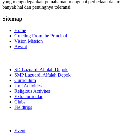
yang mengedepankan pemahaman mengenai perbedaan dalam
banyak hal dan pentingnya toleransi.
Sitemap
Home
Greeting From the Principal
Vision Mission
Award
SD Lazuardi Alfalah Depok
SMP Lazuardi Alfalah Depok
Curriculum
Unit Activities
Religious Activites
Extracurricular
Clubs
Fieldtrips
Event