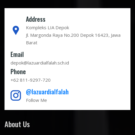
Address
Kompleks LIA Depok
Jl. Margonda Raya No.200 Depok 16423, Jawa
Barat
Email
depok@lazuardialfalah.sch.id
Phone
+62 811-9297-720
@lazuardialfalah
Follow Me
About Us