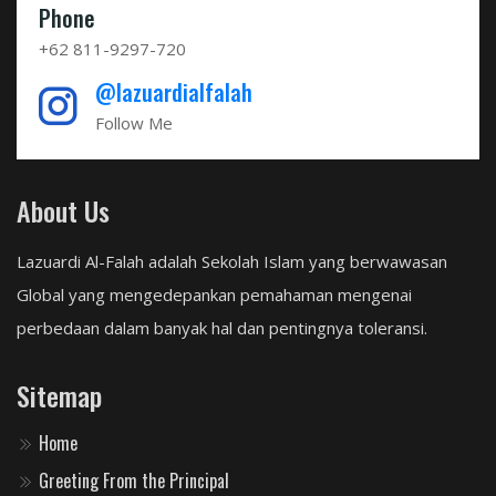
Phone
+62 811-9297-720
@lazuardialfalah
Follow Me
About Us
Lazuardi Al-Falah adalah Sekolah Islam yang berwawasan
Global yang mengedepankan pemahaman mengenai
perbedaan dalam banyak hal dan pentingnya toleransi.
Sitemap
Home
Greeting From the Principal